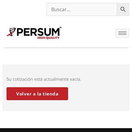
Ir
al
contenido
Su cotización está actualmente vacía.
Volver a la tienda