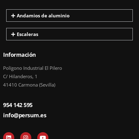
Andamios de aluminio
Escaleras
Información
Polígono Industrial El Pilero
C/ Hilanderos, 1
41410 Carmona (Sevilla)
954 142 595
info@persum.es
L
I
Y