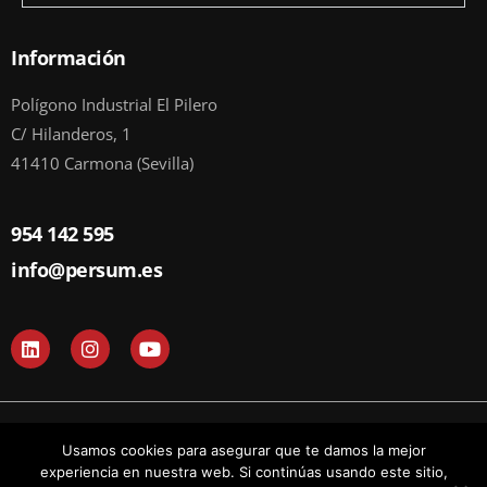
Información
Polígono Industrial El Pilero
C/ Hilanderos, 1
41410 Carmona (Sevilla)
954 142 595
info@persum.es
L
I
Y
i
n
o
n
s
u
k
t
t
e
a
u
d
g
b
© Todos los derechos reservados 2024 I PERSUM
Usamos cookies para asegurar que te damos la mejor
i
r
e
n
a
experiencia en nuestra web. Si continúas usando este sitio,