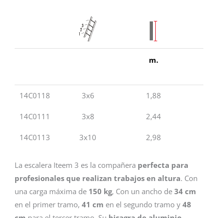
m.
m.
14C0118
3x6
1,88
1
14C0111
3x8
2,44
2
14C0113
3x10
2,98
2
La escalera Iteem 3 es la compañera
perfecta para
profesionales que realizan trabajos en altura
. Con
una carga máxima de
150 kg
, Con un ancho de
34 cm
en el primer tramo,
41 cm
en el segundo tramo y
48
cm
para el tercer tramo. Su
bisagra de aluminio