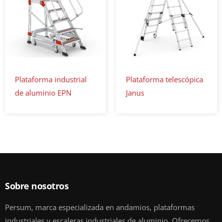
Plataforma industrial
Plataforma telescópica
de aluminio EPN
Janus
Sobre nosotros
Persum, marca especializada en andamios, plataformas
industriales y escaleras industriales de aluminio. Ofrecemos