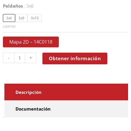
Peldaños
3x6
Escalera
Iteem
3x6
3x8
3x10
3
LIMPIAR
cantidad
Mapa 2D – 14C0118
-
+
Obtener información
Descripción
Documentación