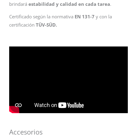
brindará
estabilidad y calidad en cada tarea
.
Certificado según la normativa
EN 131-7
y con la
certificación
TÜV-SÜD.
Accesorios