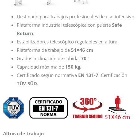
Destinado para trabajos profesionales de uso intensivo.
Plataforma industrial telescópica con puerta
Safe
Return
.
Estabilizadores telescópico regulables en altura.
Plataforma de trabajo de
51×46 cm
.
Grados inclinación de subida:
70°
.
Capacidad máxima de
150 kg
.
Certificado según normativa
EN 131-7
. Certificación
TÜV-SÜD.
Altura de trabajo
Plataforma