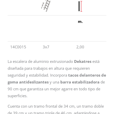
m.
m.
14C0015
3x7
2,00
2
La escalera de aluminio extrusionado
Dekatres
está
diseñada para trabajos en altura que requieren
seguridad y estabilidad. Incorpora
tacos delanteros de
goma antideslizantes
y una
barra estabilizadora
de
90 cm que garantiza un mejor agarre en todo tipo de
superficies.
Cuenta con un tramo frontal de 34 cm, un tramo doble
de 39 cm y un tramo triple de 46 cm, adaptándose a