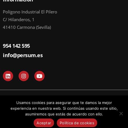
Polígono Industrial El Pilero
C/ Hilanderos, 1
41410 Carmona (Sevilla)
954 142 595
info@persum.es
L
I
Y
i
n
o
n
s
u
k
t
t
e
a
u
d
g
b
© Todos los derechos reservados 2024 I PERSUM
Usamos cookies para asegurar que te damos la mejor
i
r
e
n
a
experiencia en nuestra web. Si continúas usando este sitio,
m
asumiremos que estás de acuerdo con ello.
Política de Cookies
|
Política de Privacidad
Aceptar
Política de cookies