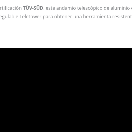
rtificación
TÜV-SÜD
, este andamio telescópico de aluminio
egulable Teletower para obtener una herramienta resistente