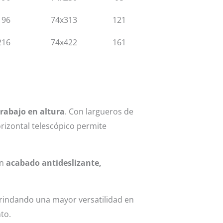
196
74x313
121
216
74x422
161
trabajo en altura
. Con largueros de
orizontal telescópico permite
on
acabado antideslizante,
brindando una mayor versatilidad en
to.