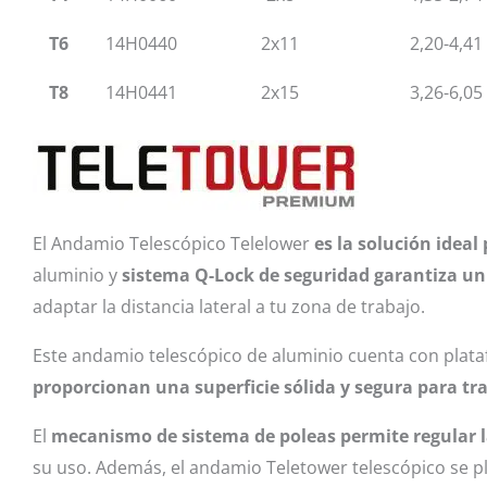
T6
14H0440
2x11
2,20-4,41
T8
14H0441
2x15
3,26-6,05
El Andamio Telescópico Telelower
es la solución ideal
aluminio y
sistema Q-Lock de seguridad garantiza un
adaptar la distancia lateral a tu zona de trabajo.
Este andamio telescópico de aluminio cuenta con pla
proporcionan una superficie sólida y segura para tr
El
mecanismo de sistema de poleas permite regular l
su uso. Además, el andamio Teletower telescópico se p