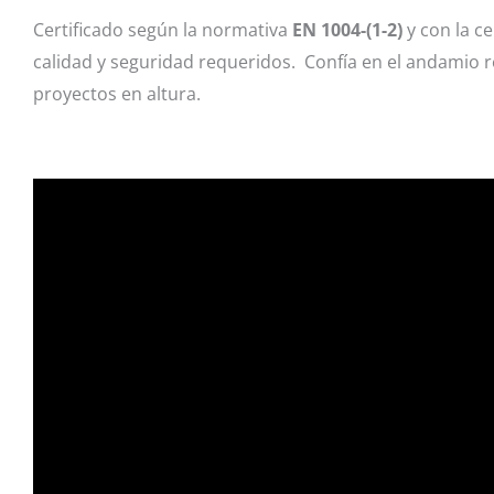
Certificado según la normativa
EN 1004-(1-2)
y con la ce
calidad y seguridad requeridos.
Confía en el andamio r
proyectos en altura.