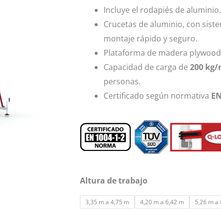
Incluye el rodapiés de aluminio.
Crucetas de aluminio, con sis
montaje rápido y seguro.
Plataforma de madera plywood 
Capacidad de carga de
200 kg
personas.
Certificado según normativa
EN
Altura de trabajo
Andamio
regulable
3,35 m a 4,75 m
4,20 m a 6,42 m
5,26 m a
de