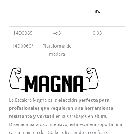
m.
m.
14D0065
4x3
0,93
14D0060*
Plataforma de
madera
La Escalera Magna es la
elección perfecta para
profesionales que requieren una herramienta
resistente y versátil
en sus trabajos en altura.
Diseñada para uso intensivo, esta escalera soporta una
carga máxima de 150 kg, ofreciendo la confianza