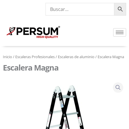
Ir
al
contenido
Inicio
/
Escaleras Profesionales
/
Escaleras de aluminio
/ Escalera Magna
Escalera Magna