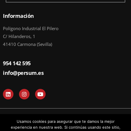
Información
Polígono Industrial El Pilero
C/ Hilanderos, 1
41410 Carmona (Sevilla)
954 142 595
info@persum.es
L
I
Y
i
n
o
n
s
u
k
t
t
e
a
u
d
g
b
© Todos los derechos reservados 2024 I PERSUM
Usamos cookies para asegurar que te damos la mejor
i
r
e
n
a
experiencia en nuestra web. Si continúas usando este sitio,