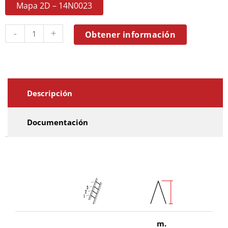
Mapa 2D – 14N0023
-
+
Obtener información
Descripción
Documentación
m.