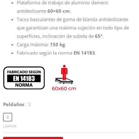
Plataforma de trabajo de aluminio damero
antideslizante
60×60 cm
.
Tacos basculantes de goma de blanda antideslizante
que garantizan una máxima sujeción en todo tipo de
superficies, inclinación de subida de
65º
.
Carga máxima:
150 kg
.
Fabricado según la norma
EN 14183
.
Peldaños
3
Taburete
Nuptse
3
cantidad
LIMPIAR