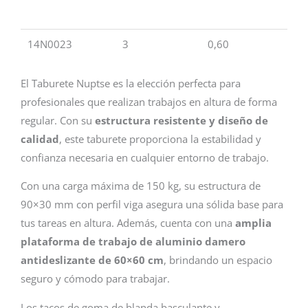
m.
14N0023
3
0,60
2
El Taburete Nuptse es la elección perfecta para
profesionales que realizan trabajos en altura de forma
regular. Con su
estructura resistente y diseño de
calidad
, este taburete proporciona la estabilidad y
confianza necesaria en cualquier entorno de trabajo.
Con una carga máxima de 150 kg, su estructura de
90×30 mm con perfil viga asegura una sólida base para
tus tareas en altura. Además, cuenta con una
amplia
plataforma de trabajo de aluminio damero
antideslizante de 60×60 cm
, brindando un espacio
seguro y cómodo para trabajar.
Los tacos de goma de blanda basculante y