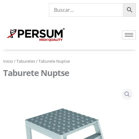
Ir
al
contenido
Inicio
/
Taburetes
/ Taburete Nuptse
Taburete Nuptse